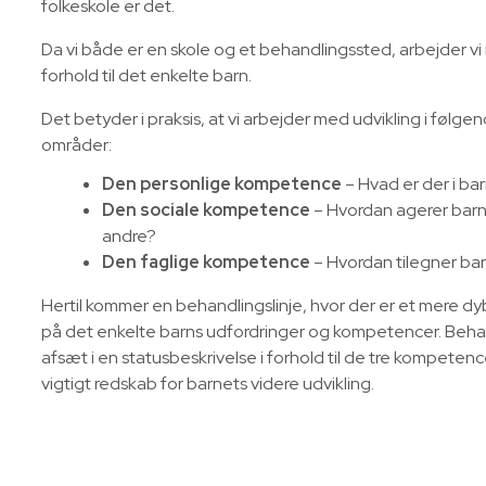
folkeskole er det.
Da vi både er en skole og et behandlingssted, arbejder vi
forhold til det enkelte barn.
Det betyder i praksis, at vi arbejder med udvikling i følg
områder:
Den personlige kompetence
– Hvad er der i ba
Den sociale kompetence
– Hvordan agerer barn
andre?
Den faglige kompetence
– Hvordan tilegner bar
Hertil kommer en behandlingslinje, hvor der er et mere
på det enkelte barns udfordringer og kompetencer. Behan
afsæt i en statusbeskrivelse i forhold til de tre kompeten
vigtigt redskab for barnets videre udvikling.