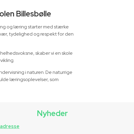
len Billesbølle
kling og læring starter med stærke
rvær, tydelighed og respekt for den
helhedsvoksne, skaber vi en skole
ikling.
rvisning i naturen. De naturrige
ulde læringsoplevelser, som
Nyheder
n adresse