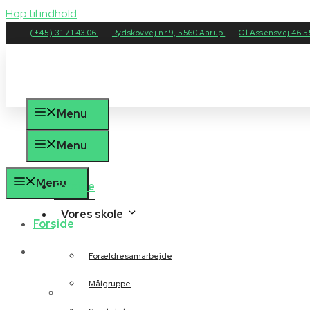
Hop til indhold
(+45) 31 71 43 06
Rydskovvej nr 9, 5560 Aarup
Gl Assensvej 46 
Menu
Menu
Menu
Forside
Vores skole
Forside
Vores skole
Forældresamarbejde
Målgruppe
Forældresamarbejde