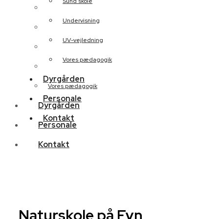
Sund skole
Målgruppe
Undervisning
Sund skole
UV-vejledning
Undervisning
Vores pædagogik
UV-vejledning
Dyrgården
Vores pædagogik
Personale
Dyrgården
Kontakt
Personale
Kontakt
Naturskole på Fyn