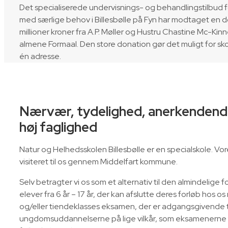
Det specialiserede undervisnings- og behandlingstilbud 
med særlige behov i Billesbølle på Fyn har modtaget en d
millioner kroner fra A.P. Møller og Hustru Chastine Mc-Kinn
almene Formaal. Den store donation gør det muligt for sko
én adresse.
Nærvær, tydelighed, anerkendende
høj faglighed
Natur og Helhedsskolen Billesbølle er en specialskole. Vor
visiteret til os gennem Middelfart kommune.
Selv betragter vi os som et alternativ til den almindelige fo
elever fra 6 år – 17 år, der kan afslutte deres forløb hos 
og/eller tiendeklasses eksamen, der er adgangsgivende t
ungdomsuddannelserne på lige vilkår, som eksamenerne f