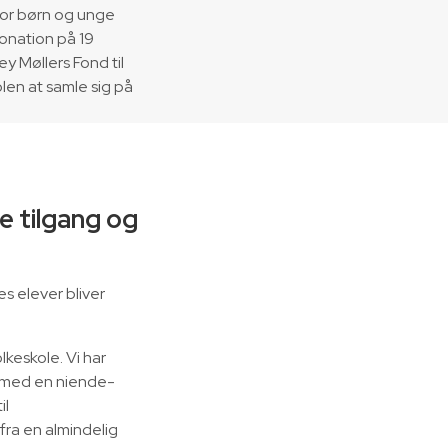
for børn og unge
onation på 19
ey Møllers Fond til
len at samle sig på
 tilgang og
es elever bliver
lkeskole. Vi har
os med en niende-
il
ra en almindelig