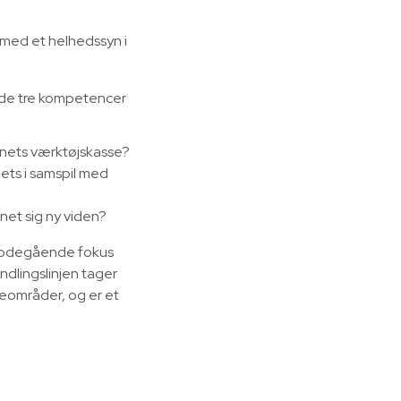
 med et helhedssyn i
ende tre kompetencer
rnets værktøjskasse?
ets i samspil med
net sig ny viden?
 dybdegående fokus
dlingslinjen tager
ceområder, og er et